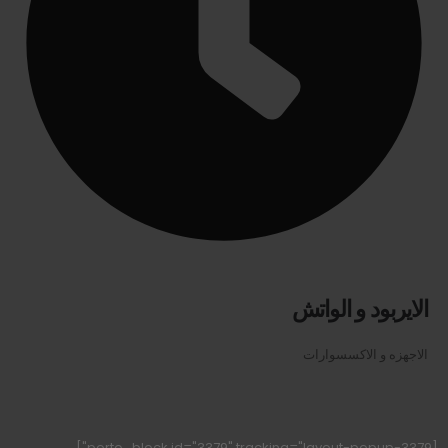
الايربود و الواتش
الاجهزه و الاكسسوارات
[porto_block id="3379" tracking="layout-popup-3379"]